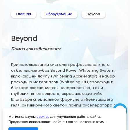
Профилактическое лечение
Главная
Оборудование
Beyond
Ещё
Записаться на осмотр
Фото клиники
Beyond
Галерея работ
Версия для слабовидящих
Лампа для отбеливания
Контакты
При использовании системы профессионального
отбеливания зубов Beyond Power Whitening System,
г. Иваново, Ярославская д.21
(открыть карту)
включающей лампу (Whitening Accelerator) и набор
расходных материалов (Whitening Kit),происходит
быстрое окисление как поверхностных, так и
+7 (4932) 345-825
(режим работы)
глубоких пятен веществ, окрашивающих зубы.
Благодаря специальной формуле отбеливающего
Лицензия № ЛО37-01-001408 выдана Департаментом
геля, активируемого светом лампы-акселератора с
здравоохранения Ивановской области
интенсивностью длины волны 480-520 нм, вся
Мы используем
cookies
для улучшения работы сайта.
процедура занимает 30 минут, т.е. за одно
Продолжая использовать сайт, вы соглашаетесь с этим.
посещение пациентом стоматологического
кабинета.