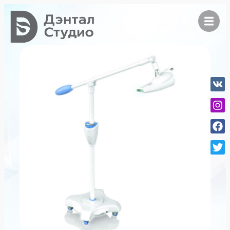
Профессиональная гигиена
Дэнтал Студио
О стоматологии
Специалисты
Прейскурант
Правила
Документы
Партнеры
Услуги
Терапевтическое лечение
Ортодонтическое лечение
Хирургическое лечение
Стоматологическая диагностика
Ортопедическое лечение